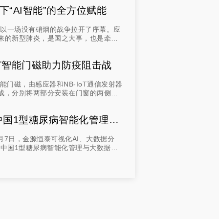
下“AI智能”的全方位赋能
年，以一场没有硝烟的战争拉开了序幕。应
来的新型肺炎，是国之大事，也是牵涉
同与配合的系统工程和重大战役。而要
艰苦的战役，需要社会各界的全力参
IoT智能门磁助力防疫阻击战
T智能门磁，由感应器和NB-IoT通信发射器
成，分别将两部分安装在门窗的两侧，
动作时，设备向平台发送报警信息，平
信或短信通知到用户手机，设备采用先
助力“中国1型糖尿病智能化管理与大数据中心”启动
-IoT窄带物联网技术，无需设置网络，依
量卡，上电即可工作。
9月7日，金源恒泰可视化AI、大数据分
“中国1型糖尿病智能化管理与大数据中
中国科大附一院揭牌成立，让中国”糖友“有
的”智慧之家“。