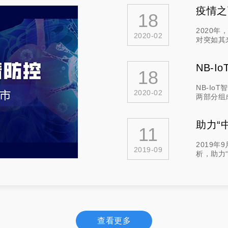
疫情之
18
2020
2020-02
对突如其
全社会协
赢得这场
NB-
与。
18
NB-Io
2020-02
两部分组
当有分离
台通过微
进的NB
11
靠内置流
2019年
2019-09
析，助力
心",在
了在经济
查看更多